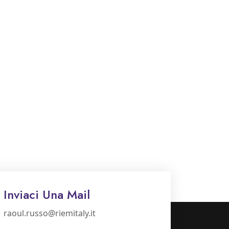
Inviaci Una Mail
raoul.russo@riemitaly.it