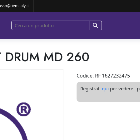
BISHMENT DRUM MD 260
usso@riemitaly.it
 DRUM MD 260
Codice: RF 1627232475
Registrati
qui
per vedere i pr