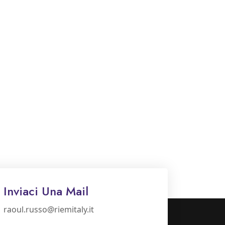
Inviaci Una Mail
raoul.russo@riemitaly.it