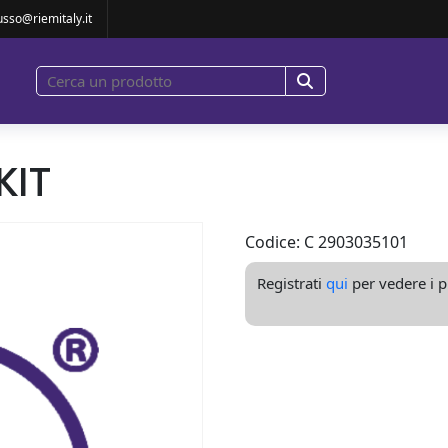
L SEPARATOR KIT
usso@riemitaly.it
KIT
Codice: C 2903035101
Registrati
qui
per vedere i pr