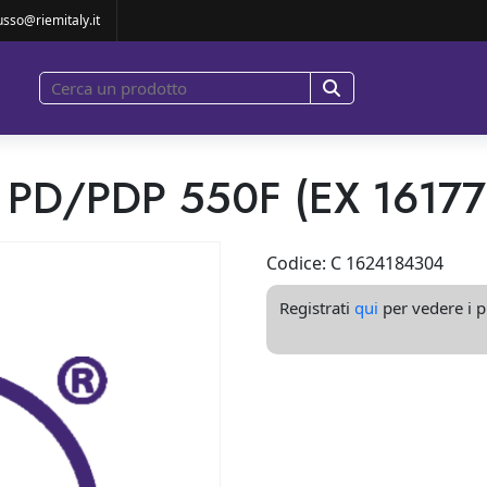
ELEMENT PD/PDP 550F (EX 1617709901)
usso@riemitaly.it
 PD/PDP 550F (EX 1617
Codice: C 1624184304
Registrati
qui
per vedere i pr