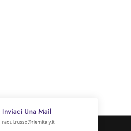
Inviaci Una Mail
raoul.russo@riemitaly.it