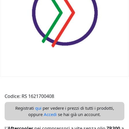
Codice: RS 1621700408
Registrati
qui
per vedere i prezzi di tutti i prodotti,
oppure
Accedi
se hai già un account.
L’
Aftercooler
nei compressori a vite senza olio
ZR300
a