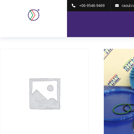
Home
/
Oil Free
/ MAINTENANCE KIT 8000H
+06-9546-9469
raoul.r
MAINTENANCE KIT 80
Visualizzazione di 1-16 di 49 risultati