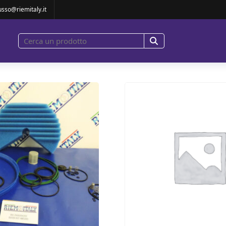
usso@riemitaly.it
00H