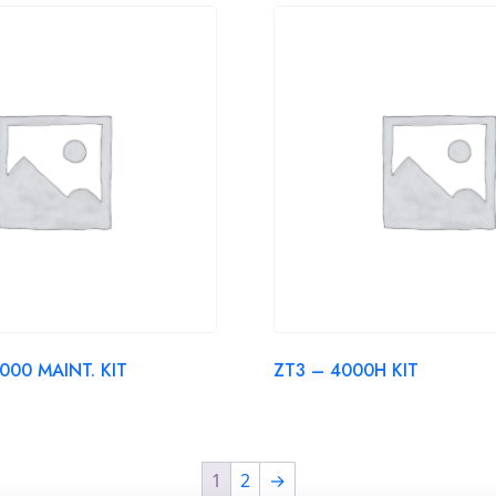
000 MAINT. KIT
ZT3 – 4000H KIT
1
2
→