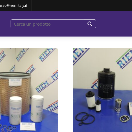
usso@riemitaly.it
00H