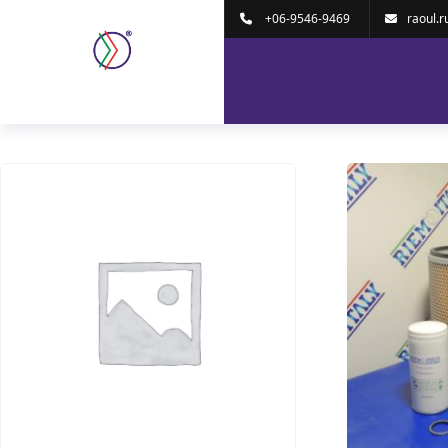
Home
/
Oil Free
/ MAINTENANCE KIT 4000H
+06-9546-9469
raoul.r
MAINTENANCE KIT 40
Visualizzazione di 1-16 di 19 risultati